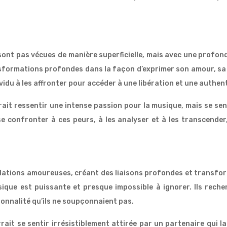
sont pas vécues de manière superficielle, mais avec une profond
sformations profondes dans la façon d’exprimer son amour, sa cr
vidu à les affronter pour accéder à une libération et une authen
ait ressentir une intense passion pour la musique, mais se se
se confronter à ces peurs, à les analyser et à les transcender,
 relations amoureuses, créant des liaisons profondes et transfo
sique est puissante et presque impossible à ignorer. Ils reche
sonnalité qu’ils ne soupçonnaient pas.
it se sentir irrésistiblement attirée par un partenaire qui l