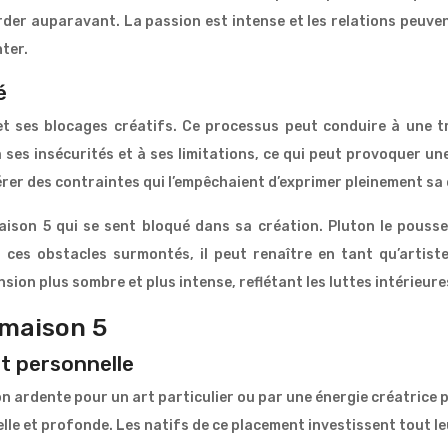
order auparavant. La passion est intense et les relations peuve
ter.
é
et ses blocages créatifs. Ce processus peut conduire à une t
ses insécurités et à ses limitations, ce qui peut provoquer une
bérer des contraintes qui l’empêchaient d’exprimer pleinement sa 
Maison 5 qui se sent bloqué dans sa création. Pluton le pouss
 ces obstacles surmontés, il peut renaître en tant qu’artist
on plus sombre et plus intense, reflétant les luttes intérieures
 maison 5
t personnelle
n ardente pour un art particulier ou par une énergie créatrice p
le et profonde. Les natifs de ce placement investissent tout leur