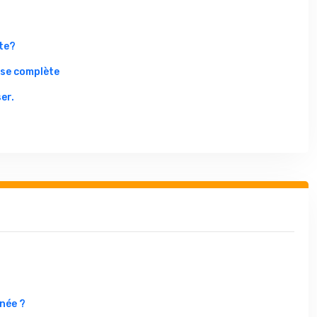
te?
yse complète
er.
née ?