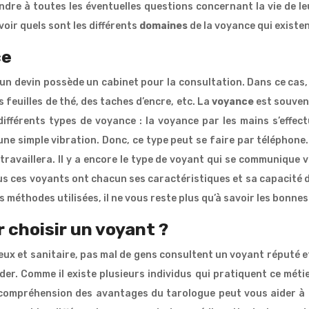
dre à toutes les éventuelles questions concernant la vie de le
voir quels sont les différents
domaines
de la voyance qui existen
ce
n devin possède un cabinet pour la consultation. Dans ce cas, il u
es feuilles de thé, des taches d’encre, etc. La
voyance
est souven
 différents types de voyance : la voyance par les mains s’effect
e simple vibration. Donc, ce type peut se faire par téléphone. E
 travaillera. Il y a encore le type de voyant qui se communique v
us ces voyants ont chacun ses caractéristiques et sa capacité 
 méthodes utilisées, il ne vous reste plus qu’à savoir les bonne
 choisir un voyant ?
ureux et sanitaire, pas mal de gens consultent un voyant réputé 
er. Comme il existe plusieurs individus qui pratiquent ce métie
 compréhension des avantages du tarologue peut vous aider à fa