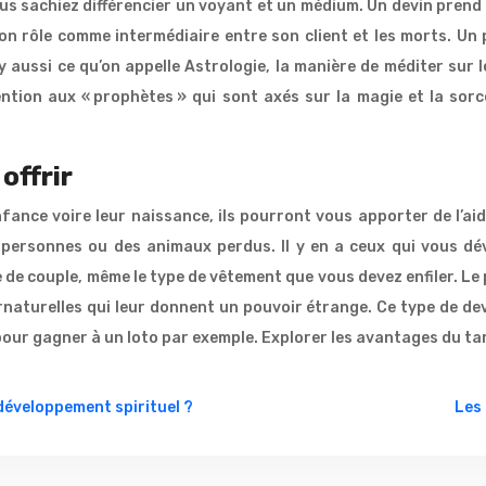
us sachiez différencier un voyant et un médium. Un devin prend l
n rôle comme intermédiaire entre son client et les morts. Un p
l y aussi ce qu’on appelle Astrologie, la manière de méditer sur
ention aux « prophètes » qui sont axés sur la magie et la sorcel
offrir
ance voire leur naissance, ils pourront vous apporter de l’aid
personnes ou des animaux perdus. Il y en a ceux qui vous dév
 de couple, même le type de vêtement que vous devez enfiler. Le
aturelles qui leur donnent un pouvoir étrange. Ce type de devi
 pour gagner à un loto par exemple. Explorer les avantages du t
 développement spirituel ?
Les 