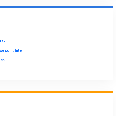
te?
yse complète
er.