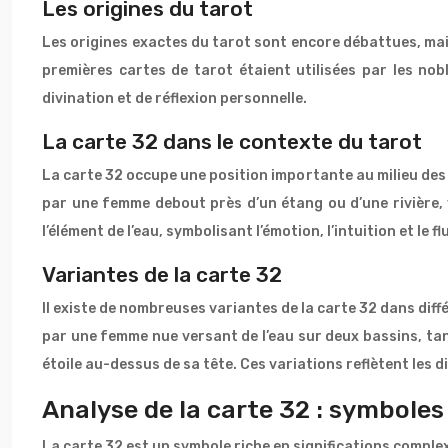
Les origines du tarot
Les origines exactes du tarot sont encore débattues, mais o
premières cartes de tarot étaient utilisées par les nobl
divination et de réflexion personnelle.
La carte 32 dans le contexte du tarot
La carte 32 occupe une position importante au milieu de
par une femme debout près d’un étang ou d’une rivière, ve
l’élément de l’eau, symbolisant l’émotion, l’intuition et le flu
Variantes de la carte 32
Il existe de nombreuses variantes de la carte 32 dans diff
par une femme nue versant de l’eau sur deux bassins, tan
étoile au-dessus de sa tête. Ces variations reflètent les d
Analyse de la carte 32 : symboles 
La carte 32 est un symbole riche en significations complex