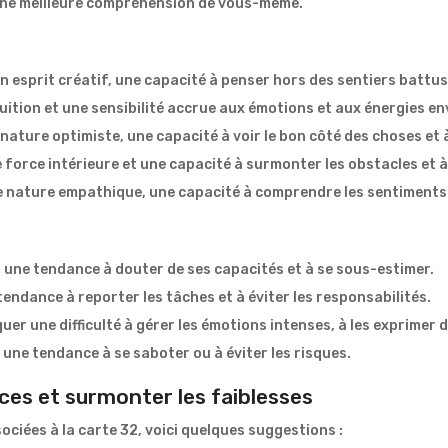
 une meilleure compréhension de vous-même.
 un esprit créatif, une capacité à penser hors des sentiers battu
intuition et une sensibilité accrue aux émotions et aux énergies e
 nature optimiste, une capacité à voir le bon côté des choses et 
ne force intérieure et une capacité à surmonter les obstacles et
ne nature empathique, une capacité à comprendre les sentiments 
r une tendance à douter de ses capacités et à se sous-estimer.
tendance à reporter les tâches et à éviter les responsabilités.
iquer une difficulté à gérer les émotions intenses, à les exprimer
c, une tendance à se saboter ou à éviter les risques.
rces et surmonter les faiblesses
ociées à la carte 32, voici quelques suggestions :